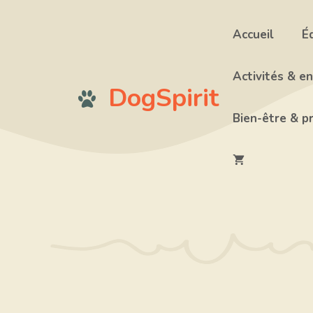
Aller
au
Accueil
É
contenu
Activités & e
DogSpirit
Bien-être & p