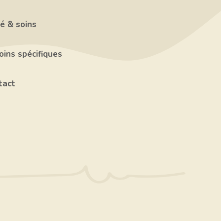
é & soins
ins spécifiques
tact