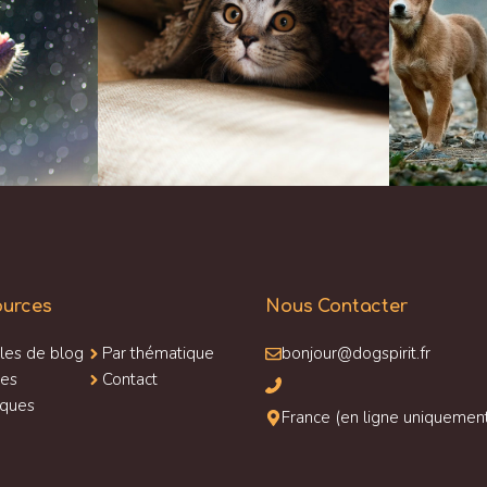
ources
Nous Contacter
cles de blog
Par thématique
bonjour@dogspirit.fr
des
Contact
iques
France (en ligne uniquemen