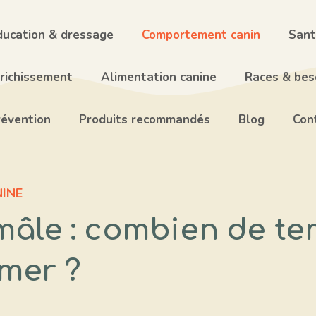
ducation & dressage
Comportement canin
Sant
nrichissement
Alimentation canine
Races & beso
révention
Produits recommandés
Blog
Con
INE
mâle : combien de te
mer ?