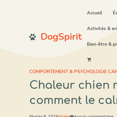
Aller
au
Accueil
É
contenu
Activités & e
DogSpirit
Bien-être & p
COMPORTEMENT & PSYCHOLOGIE CAN
Chaleur chien 
comment le cal
février 8, 2026
Julien
Aucun commentaire