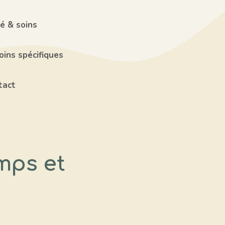
é & soins
ins spécifiques
tact
mps et