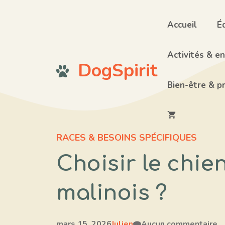
Aller
au
Accueil
É
contenu
Activités & e
DogSpirit
Bien-être & p
RACES & BESOINS SPÉCIFIQUES
Choisir le chien
malinois ?
mars 15, 2026
Julien
Aucun commentaire