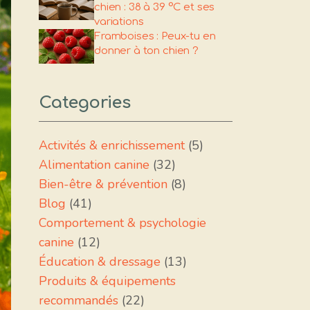
chien : 38 à 39 °C et ses
variations
Framboises : Peux-tu en
donner à ton chien ?
Categories
Activités & enrichissement
(5)
Alimentation canine
(32)
Bien-être & prévention
(8)
Blog
(41)
Comportement & psychologie
canine
(12)
Éducation & dressage
(13)
Produits & équipements
recommandés
(22)