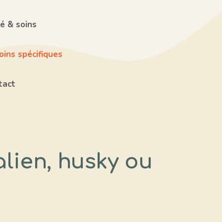
é & soins
ins spécifiques
tact
alien, husky ou