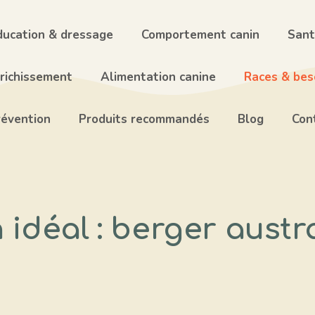
ducation & dressage
Comportement canin
Sant
nrichissement
Alimentation canine
Races & beso
révention
Produits recommandés
Blog
Con
 idéal : berger austr