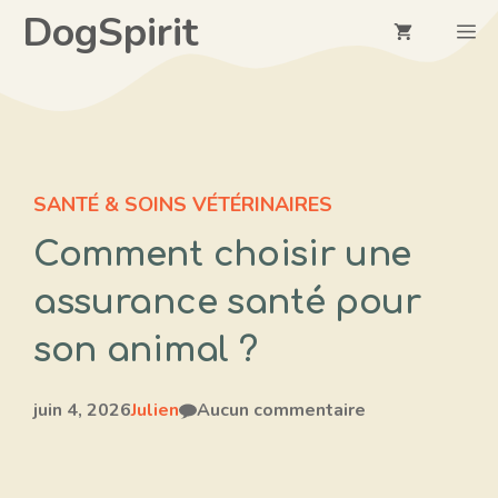
Aller
DogSpirit
M
au
contenu
SANTÉ & SOINS VÉTÉRINAIRES
Comment choisir une
assurance santé pour
son animal ?
juin 4, 2026
Julien
Aucun commentaire