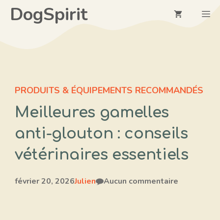
Aller
DogSpirit
M
au
contenu
PRODUITS & ÉQUIPEMENTS RECOMMANDÉS
Meilleures gamelles
anti-glouton : conseils
vétérinaires essentiels
février 20, 2026
Julien
Aucun commentaire