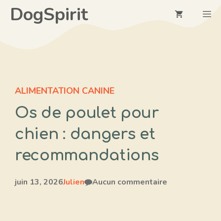
Aller
DogSpirit
M
au
contenu
ALIMENTATION CANINE
Os de poulet pour
chien : dangers et
recommandations
juin 13, 2026
Julien
Aucun commentaire