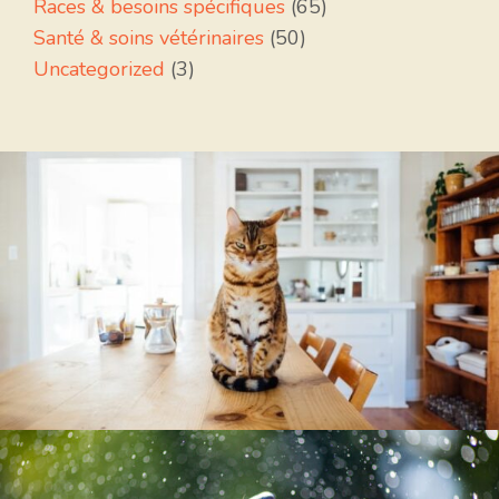
Races & besoins spécifiques
(65)
Santé & soins vétérinaires
(50)
Uncategorized
(3)