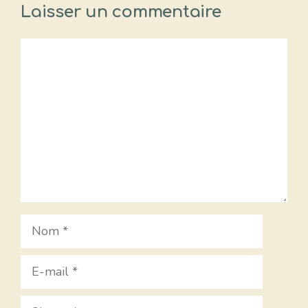
Laisser un commentaire
Commentaire
Nom
E-
mail
Site