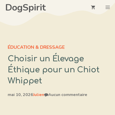
Aller
DogSpirit
M
au
contenu
ÉDUCATION & DRESSAGE
Choisir un Élevage
Éthique pour un Chiot
Whippet
mai 10, 2026
Julien
Aucun commentaire