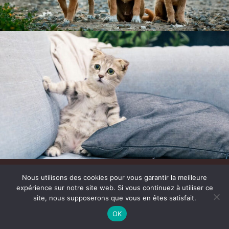
Nous utilisons des cookies pour vous garantir la meilleure
expérience sur notre site web. Si vous continuez à utiliser ce
site, nous supposerons que vous en êtes satisfait.
Article ajouté au panier
Paiement
DogSpirit
0 Produit -
$
0.00
OK