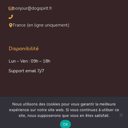
bonjour@dogspirit.fr
France (en ligne uniquement)
Disponibilité
Lun – Ven : 09h – 18h
Support email 7j/7
Nous utilisons des cookies pour vous garantir la meilleure
2026 DogSpirit
expérience sur notre site web. Si vous continuez à utiliser ce
site, nous supposerons que vous en êtes satisfait.
Contact
A propos
Politique de confidentialié
Article ajouté au panier
Paiement
Mentions légales
0 Produit -
$
0.00
OK