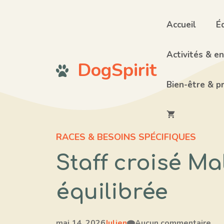
Aller
au
Accueil
É
contenu
Activités & e
DogSpirit
Bien-être & p
RACES & BESOINS SPÉCIFIQUES
Staff croisé Ma
équilibrée
mai 14, 2026
Julien
Aucun commentaire