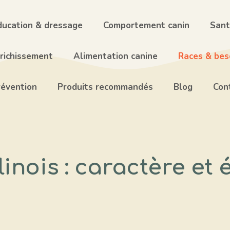
ducation & dressage
Comportement canin
Sant
nrichissement
Alimentation canine
Races & beso
révention
Produits recommandés
Blog
Con
linois : caractère et