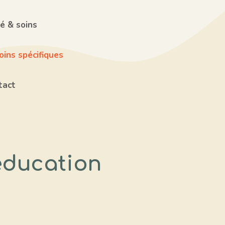
é & soins
ins spécifiques
tact
 éducation